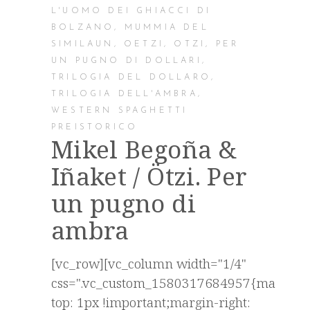
L'UOMO DEI GHIACCI DI
BOLZANO
,
MUMMIA DEL
SIMILAUN
,
OETZI
,
OTZI
,
PER
UN PUGNO DI DOLLARI
,
TRILOGIA DEL DOLLARO
,
TRILOGIA DELL'AMBRA
,
WESTERN SPAGHETTI
PREISTORICO
Mikel Begoña &
Iñaket / Ötzi. Per
un pugno di
ambra
[vc_row][vc_column width="1/4"
css=".vc_custom_1580317684957{margin-
top: 1px !important;margin-right: