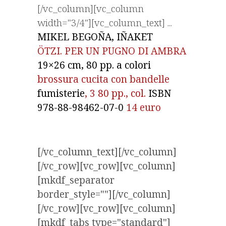
[/vc_column][vc_column
width="3/4"][vc_column_text]
MIKEL BEGOÑA, IÑAKET
ÖTZI. PER UN PUGNO DI AMBRA
19×26 cm, 80 pp. a colori
brossura cucita con bandelle
fumisterie
,
3
80 pp., col.
ISBN
978-88-98462-07-0
14 euro
[/vc_column_text][/vc_column]
[/vc_row][vc_row][vc_column]
[mkdf_separator
border_style=""][/vc_column]
[/vc_row][vc_row][vc_column]
[mkdf_tabs type="standard"]