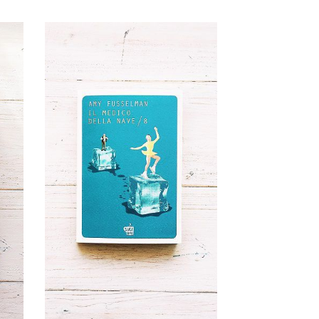
26 Ottobre, 2017
Il medico della
s
nave / 8 | Amy
Fusselman