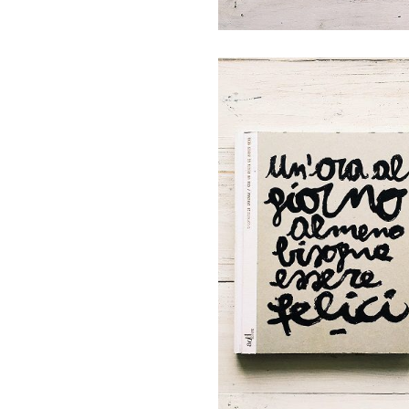
19 Ottobre, 2017
Laboratorio
Zanzara | Un’o
al giorno alme
bisogna essere
felici