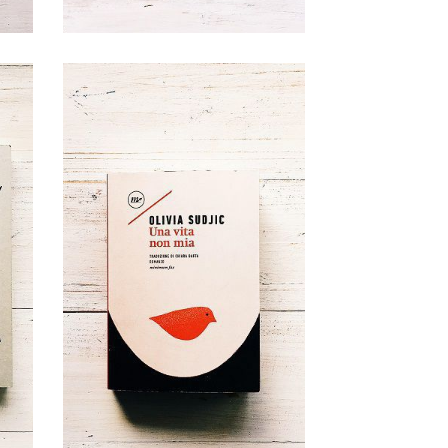
5 Ottobre, 2017
ra
Una vita non mia
no
| Olivia Sudjic