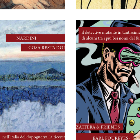
27 Aprile, 2026
28 Aprile, 2026
Earl Foureyes 
Cosa resta dopo
Giù nel
multiverso