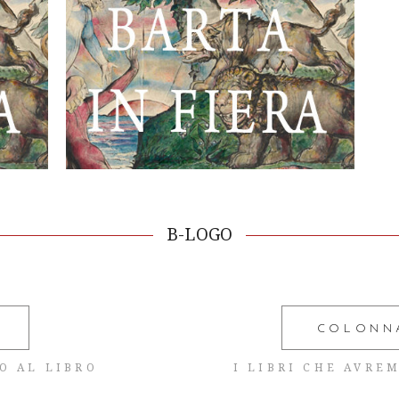
 –
Barta in fiera –
i
fumetti e libri
2026
READ MORE
B-LOGO
COLONNA
O AL LIBRO
I LIBRI CHE AVRE