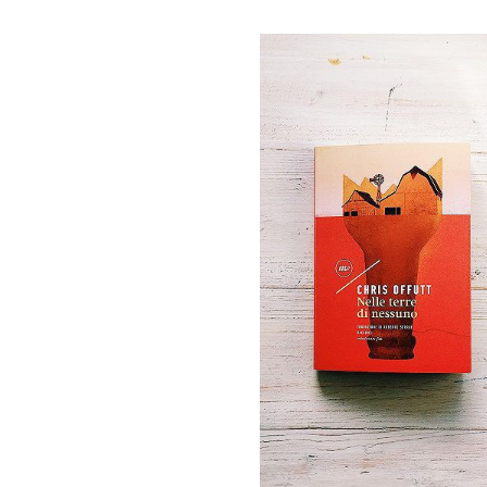
9 Novembre, 2017
Nelle terre di
nessuno | Chri
Offutt