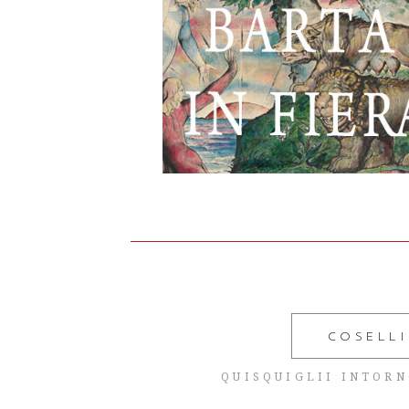
Barta in fiera
fumetti e libr
2026
READ MORE
COSELLI
QUISQUIGLII INTORN