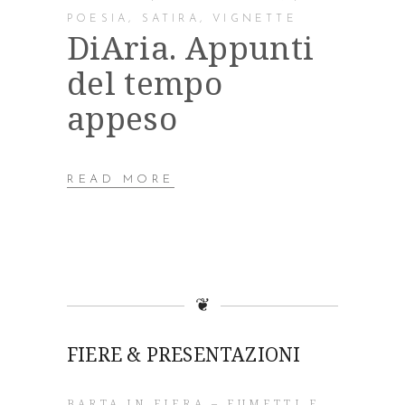
POESIA
,
SATIRA
,
VIGNETTE
DiAria. Appunti
del tempo
appeso
READ MORE
❦
FIERE & PRESENTAZIONI
BARTA IN FIERA – FUMETTI E