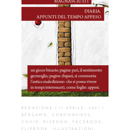
REDAZIONE
11 APRILE, 2021
BERGAMO
,
CORONAVIRUS
,
COVID
,
DISEGNO
,
FACEBOOK
,
FLIPBOOK
,
ILLUSTRAZIONI
,