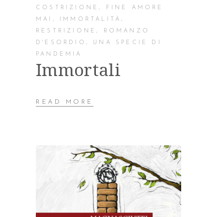
COSTRIZIONE
,
FINE AMORE
MAI
,
IMMORTALITÀ
,
RESTRIZIONE
,
ROMANZO
D'ESORDIO
,
UNA SPECIE DI
PANDEMIA
Immortali
READ MORE