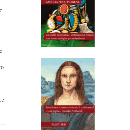
no
e
to
re