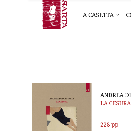
A CASETTA
C
ANDREA DE
LA CESURA
228 pp.  