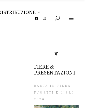
DISTRIBUZIONE
❦
FIERE &
PRESENTAZIONI
BARTA IN FIERA –
FUMETTI E LIBRI
2026