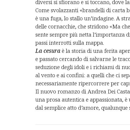
diversi si sfiorano e si toccano, dove 
Come svolazzanti «brandelli di carta br
è una fuga, lo stallo un’indagine. A st
delle cornacchie, che stridono «Ma che
sente sempre più netta l’importanza di
passi interrotti sulla mappa.
La cesura
è la storia di una ferita aper
e passato cercando di salvarne le tracc
seduzione degli idoli e i richiami di n
al vento e ai confini: a quelli che ci s
necessariamente ripercorrere per capi
Il nuovo romanzo di Andrea Dei Castald
una prosa autentica e appassionata, è
dal semplice atto d’amore, qualunque 