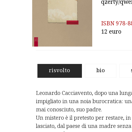
qzerty/qwer
ISBN 978-8
risvolto
bio
Leonardo Cacciavento, dopo una lunga 
impigliato in una noia burocratica: un
mai conosciuto, suo padre.
Un mistero è il pretesto per restare, i
lasciato, dal paese di una madre senza