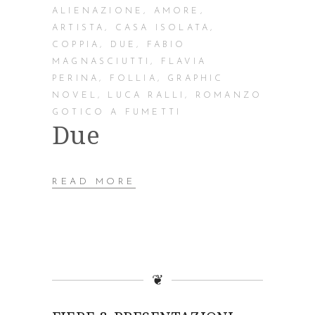
ALIENAZIONE
,
AMORE
,
ARTISTA
,
CASA ISOLATA
,
COPPIA
,
DUE
,
FABIO
MAGNASCIUTTI
,
FLAVIA
PERINA
,
FOLLIA
,
GRAPHIC
NOVEL
,
LUCA RALLI
,
ROMANZO
GOTICO A FUMETTI
Due
READ MORE
❦