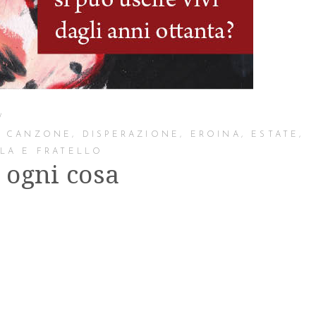
,
CANZONE
,
DISPERAZIONE
,
EROINA
,
ESTATE
,
LA E FRATELLO
e ogni cosa