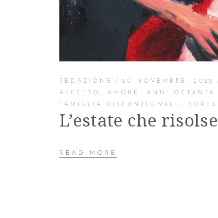
REDAZIONE
20 NOVEMBRE, 2022
AFFETTO
,
AMORE
,
ANNI OTTANTA
FAMIGLIA DISFUNZIONALE
,
SOREL
L’estate che risols
READ MORE