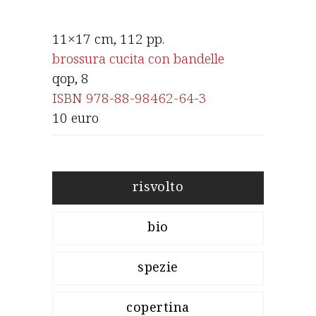
11×17 cm, 112 pp.
brossura cucita con bandelle
qop
, 8
ISBN 978-88-98462-64-3
10 euro
risvolto
bio
spezie
copertina