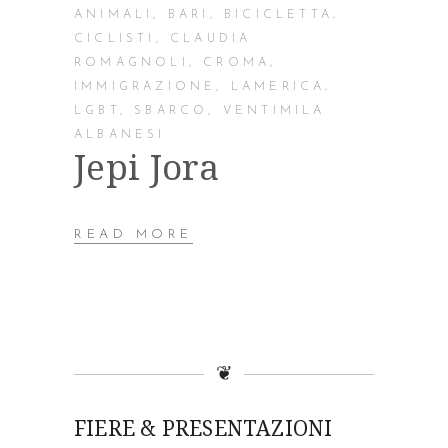
ANIMALI
,
BARI
,
BICICLETTA
,
CICLISTI
,
CLAUDIA
ROMAGNOLI
,
CROMA
,
IMMIGRAZIONE
,
LAMERICA
,
LGBT
,
SBARCO
,
VENTIMILA
ALBANESI
Jepi Jora
READ MORE
❦
FIERE & PRESENTAZIONI