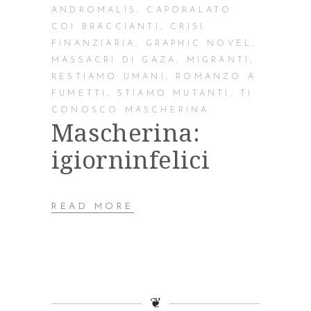
ANDROMALIS
,
CAPORALATO
COI BRACCIANTI
,
CRISI
FINANZIARIA
,
GRAPHIC NOVEL
,
MASSACRI DI GAZA
,
MIGRANTI
,
RESTIAMO UMANI
,
ROMANZO A
FUMETTI
,
STIAMO MUTANTI
,
TI
CONOSCO MASCHERINA
Mascherina:
igiorninfelici
READ MORE
❦