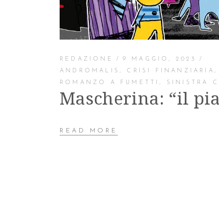
REDAZIONE
9 MAGGIO, 2023
ANDROMALIS
,
CRISI FINANZIARIA
ROMANZO A FUMETTI
,
SINISTRA C
Mascherina: “il pia
READ MORE