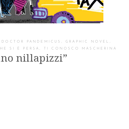
,
DOCTOR PANDEMICUS
,
GRAPHIC NOVEL
,
HE SI È PERSA
,
TI CONOSCO MASCHERINA
no nillapizzi”