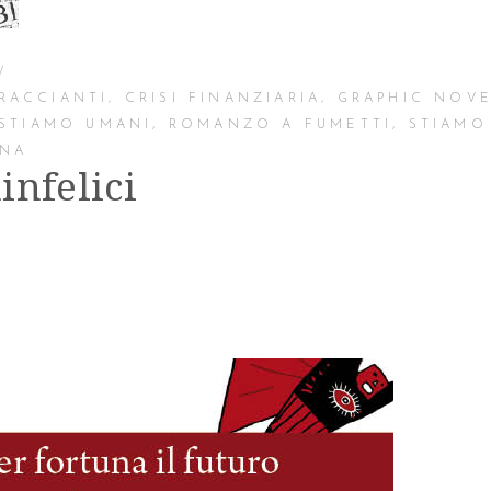
RACCIANTI
,
CRISI FINANZIARIA
,
GRAPHIC NOV
STIAMO UMANI
,
ROMANZO A FUMETTI
,
STIAMO
INA
infelici