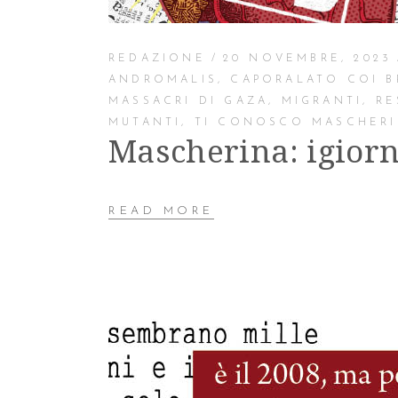
REDAZIONE
20 NOVEMBRE, 2023
ANDROMALIS
,
CAPORALATO COI B
MASSACRI DI GAZA
,
MIGRANTI
,
RE
MUTANTI
,
TI CONOSCO MASCHER
Mascherina: igiorn
READ MORE