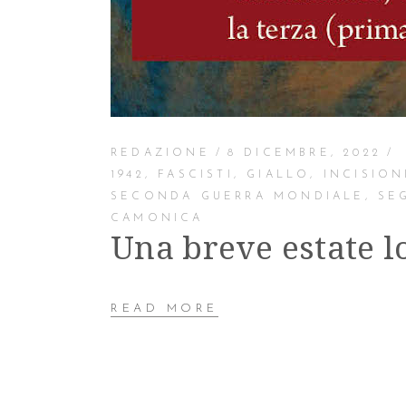
REDAZIONE
8 DICEMBRE, 2022
1942
,
FASCISTI
,
GIALLO
,
INCISION
SECONDA GUERRA MONDIALE
,
SE
CAMONICA
Una breve estate l
READ MORE