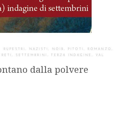
I RUPESTRI
,
NAZISTI
,
NOIR
,
PITOTI
,
ROMANZO
,
GRETI
,
SETTEMBRINI
,
TERZA INDAGINE
,
VAL
ontano dalla polvere