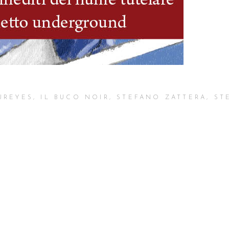
UREYES
,
IL BUCO NOIR
,
STEFANO ZATTERA
,
ST