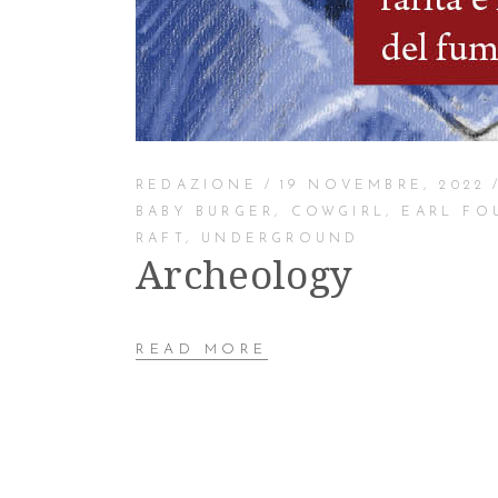
REDAZIONE
19 NOVEMBRE, 2022
BABY BURGER
,
COWGIRL
,
EARL FO
RAFT
,
UNDERGROUND
Archeology
READ MORE