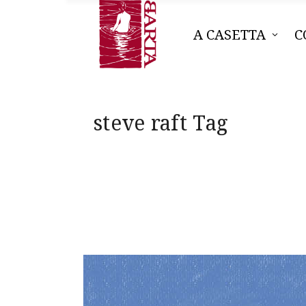
A CASETTA
C
steve raft Tag