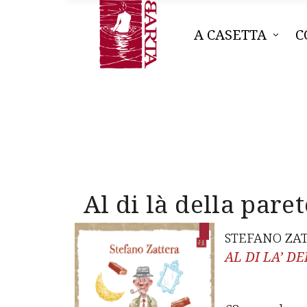
A CASETTA
C
Al di là della paret
STEFANO ZA
AL DI LA’ D