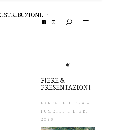
DISTRIBUZIONE
❦
FIERE &
PRESENTAZIONI
BARTA IN FIERA –
FUMETTI E LIBRI
2026