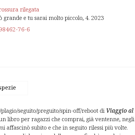
rossura rilegata
ò grande e tu sarai molto piccolo
, 4. 2023
98462-76-6
spezie
plagio/seguito/preguito/spin-off/reboot di
Viag­gio al
un libro per ragazzi che comprai, già ventenne, negli
 affascinò subito e che in seguito rilessi più volte.