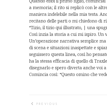
Quando ebbi il primo figlio, cominciai
a memoria; il rito si replicò con le altr
maniera indelebile nella mia testa. An
recitano delle parti o mi chiedono di ril
“Tizio, il tizio qui illustrato, | una spu
Così inzia la storia a cui mi ispiro. Un
Un’operazione narrativa semplice ma e
di scena e situazioni inaspettate e spia
seguissero questa linea, così ho pensato
ha la stessa efficacia di quello di Trax
disegnarlo e spero diverta anche voi a 
Comincia così: “Questo omino che vedet
PREVIOUS