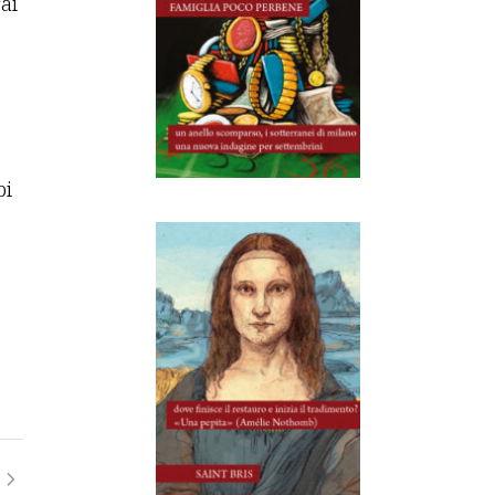
ai
bi