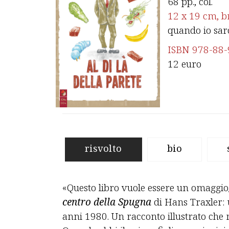
68 pp., col.
12 x 19 cm,
b
quando io sar
ISBN 978-88-
12 euro
risvolto
bio
«Questo libro vuole essere un omaggio/
centro della Spugna
di Hans Traxler: 
anni 1980. Un racconto illustrato che mi