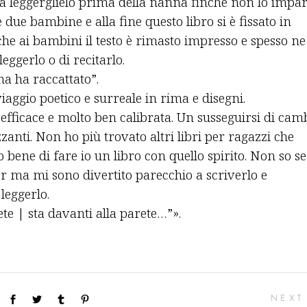
 a leggerglielo prima della nanna finchè non lo impar
e due bambine e alla fine questo libro si è fissato in
che ai bambini il testo è rimasto impresso e spesso ne
eggerlo o di recitarlo.
gna ha raccattato”.
 viaggio poetico e surreale in rima e disegni.
fficace e molto ben calibrata. Un susseguirsi di cam
zzanti. Non ho più trovato altri libri per ragazzi che
 bene di fare io un libro con quello spirito. Non so se
ler ma mi sono divertito parecchio a scriverlo e
leggerlo.
e | sta davanti alla parete…”».
NEXT