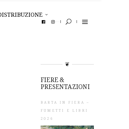
DISTRIBUZIONE
❦
FIERE &
PRESENTAZIONI
BARTA IN FIERA –
FUMETTI E LIBRI
2026