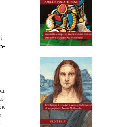
i
re
ui
hé
one
o
l