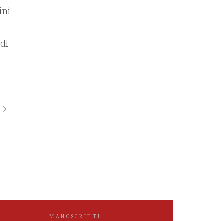
ini
___
 di
MANOSCRITTI