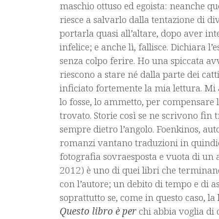
maschio ottuso ed egoista: neanche que
riesce a salvarlo dalla tentazione di d
portarla quasi all’altare, dopo aver in
infelice; e anche lì, fallisce. Dichiara 
senza colpo ferire. Ho una spiccata av
riescono a stare né dalla parte dei catti
inficiato fortemente la mia lettura. 
lo fosse, lo ammetto, per compensare l
trovato. Storie così se ne scrivono fin 
sempre dietro l’angolo. Foenkinos, au
romanzi vantano traduzioni in quindic
fotografia sovraesposta e vuota di un 
2012) è uno di quei libri che terminano
con l’autore; un debito di tempo e di a
soprattutto se, come in questo caso, la 
Questo libro è per
chi abbia voglia di