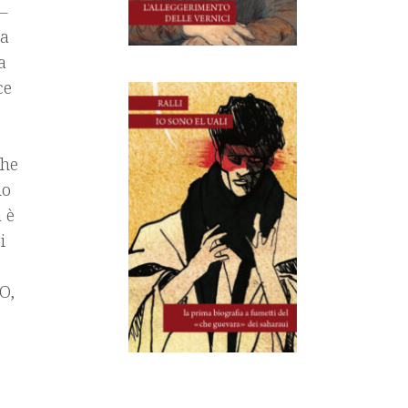
 –
 a
a
ce
che
ho
a è
i
O,