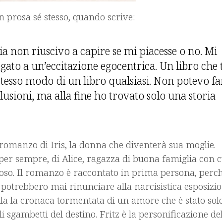
 prosa sé stesso, quando scrive:
ia non riuscivo a capire se mi piacesse o no. Mi
egato a un’eccitazione egocentrica. Un libro che t
 stesso modo di un libro qualsiasi. Non potevo fa
llusioni, ma alla fine ho trovato solo una storia
l romanzo di Iris, la donna che diventerà sua moglie.
er sempre, di Alice, ragazza di buona famiglia con c
oso. Il romanzo è raccontato in prima persona, perc
 potrebbero mai rinunciare alla narcisistica esposizi
stila la cronaca tormentata di un amore che è stato sol
i sgambetti del destino. Fritz è la personificazione de