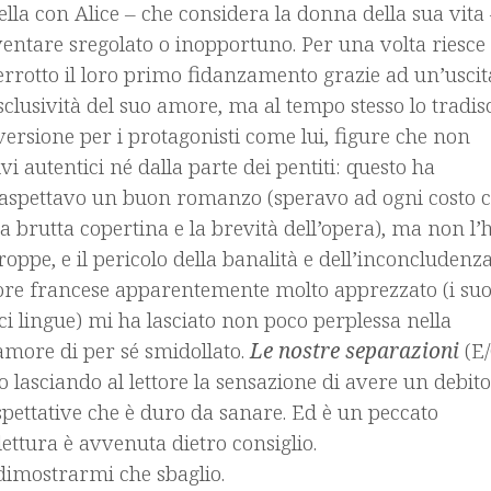
lla con Alice – che considera la donna della sua vita
iventare sregolato o inopportuno. Per una volta riesce
terrotto il loro primo fidanzamento grazie ad un’uscit
l’esclusività del suo amore, ma al tempo stesso lo tradis
versione per i protagonisti come lui, figure che non
vi autentici né dalla parte dei pentiti: questo ha
Mi aspettavo un buon romanzo (speravo ad ogni costo 
a brutta copertina e la brevità dell’opera), ma non l’
troppe, e il pericolo della banalità e dell’inconcludenz
tore francese apparentemente molto apprezzato (i suo
i lingue) mi ha lasciato non poco perplessa nella
amore di per sé smidollato.
Le nostre separazioni
(E/
 lasciando al lettore la sensazione di avere un debito
spettative che è duro da sanare. Ed è un peccato
lettura è avvenuta dietro consiglio.
 dimostrarmi che sbaglio.