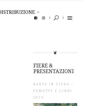
DISTRIBUZIONE
❦
FIERE &
PRESENTAZIONI
BARTA IN FIERA –
FUMETTI E LIBRI
2026