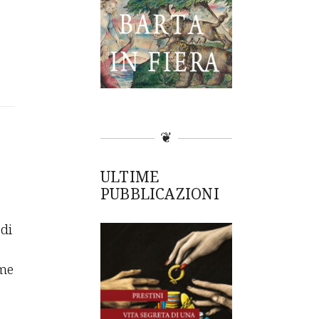
❦
ULTIME
PUBBLICAZIONI
 di
ime