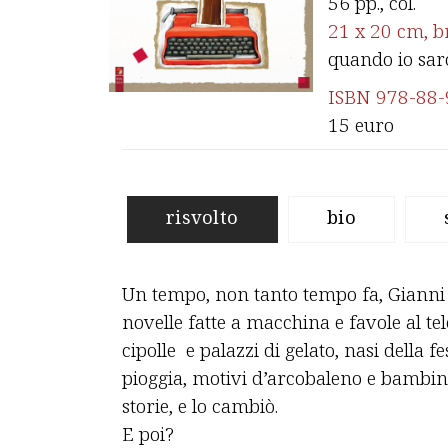
56 pp., col.
21 x 20 cm,
b
quando io sar
ISBN 978-88-
15 euro
risvolto
bio
Un tempo, non tanto tempo fa, Gianni 
novelle fatte a macchina e favole al tel
cipolle e palazzi di gelato, nasi della f
pioggia, motivi d’arcobaleno e bambi
storie, e lo cambiò.
E poi?